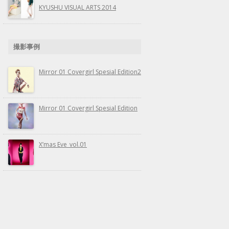
KYUSHU VISUAL ARTS 2014
撮影事例
Mirror 01 Covergirl Spesial Edition2
Mirror 01 Covergirl Spesial Edition
X’mas Eve_vol.01