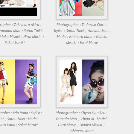
rapher : Takemura Akira .
Photographer : Todoroki Chiro .
：Yamada Mao；Satou Taiki .
Stylist：Satou Taiki；Yamada Mao .
Hidaka Misaki；Hirai Marie；
Model : Ishimaru Kana；Hidaka
Sakai Mizuki
Misaki；Hirai Marie
pher : Iida Runa : Stylist :
Photographer : Chyou Syunketu :
 Ai；Satou Taiki : Model :
Yamada Mao；Ichida Ai . Model :
maru Kana ; Sakai Mizuki
Hirai Marie；Hidaka Misaki；
Ishimaru Kana