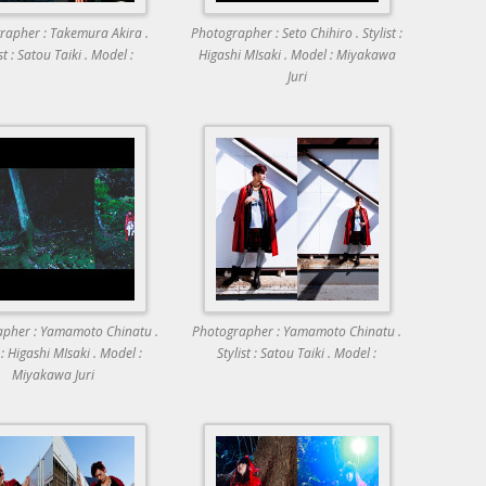
rapher : Takemura Akira .
Photographer : Seto Chihiro . Stylist :
st : Satou Taiki . Model :
Higashi MIsaki . Model : Miyakawa
Juri
pher : Yamamoto Chinatu .
Photographer : Yamamoto Chinatu .
t : Higashi MIsaki . Model :
Stylist : Satou Taiki . Model :
Miyakawa Juri