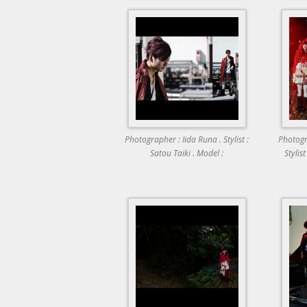
Photographer : Iida Runa . Stylist :
Photogr
Satou Taiki . Model :
Stylis