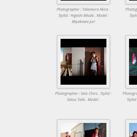
Photographer : Takemura Akira .
Photog
Stylist : Higashi MIsaki . Model :
Styli
Miyakawa Juri
Photographer : Seto Chiro . Stylist :
Photogra
Satou Taiki . Model :
Stylis