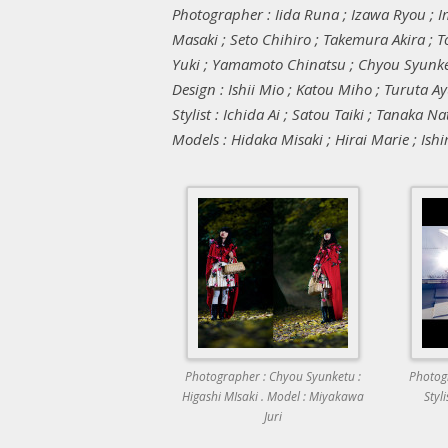
Photographer : Iida Runa ; Izawa Ryou ; 
Masaki ; Seto Chihiro ; Takemura Akira ; 
Yuki ; Yamamoto Chinatsu ; Chyou Syunket
Design : Ishii Mio ; Katou Miho ; Turuta A
Stylist : Ichida Ai ; Satou Taiki ; Tanaka 
Models : Hidaka Misaki ; Hirai Marie ; I
Photographer : Chyou Syunketu :
Photog
Higashi MIsaki . Model : Miyakawa
Styli
Juri