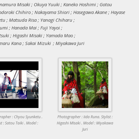
Imamura Misaki ; Okuya Yuuki ; Kaneko Hoshimi ; Gotou
Todoroki Chihiro ; Nakayama Shiori ; Hasegawa Akane ; Hayase
u ; Matsuda Risa ; Yanagi Chiharu ;
yumi ; Hanada Mai ; Fuji Yayoi ;
Natsuki ; Higashi Misaki ; Yamada Mao ;
shimaru Kana ; Sakai Mizuki；Miyakawa Juri
rapher : Chyou Syunketu .
Photographer : Iida Runa. Stylist :
st : Satou Taiki . Model :
Higashi MIsaki . Model : Miyakawa
Juri