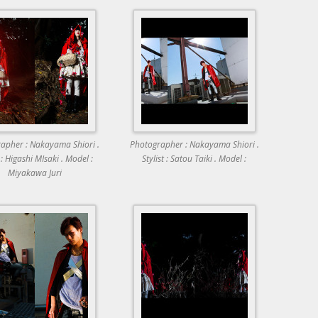
apher : Nakayama Shiori .
Photographer : Nakayama Shiori .
t : Higashi MIsaki . Model :
Stylist : Satou Taiki . Model :
Miyakawa Juri