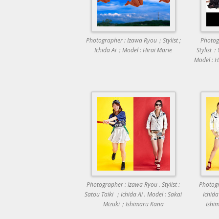
Photographer : Izawa Ryou；Stylist ;
Photog
Ichida Ai；Model : Hirai Marie
Stylist
Model : 
Photographer : Izawa Ryou . Stylist :
Photogra
Satou Taiki ；Ichida Ai . Model : Sakai
Ichida
Mizuki；Ishimaru Kana
Ishi