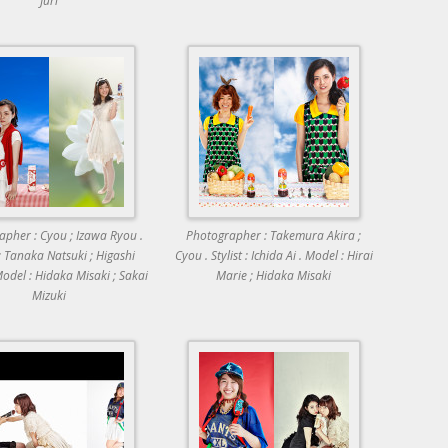
Juri
pher : Cyou ; Izawa Ryou .
Photographer : Takemura Akira ;
 : Tanaka Natsuki ; Higashi
Cyou . Stylist : Ichida Ai . Model : Hirai
Model : Hidaka Misaki ; Sakai
Marie ; Hidaka Misaki
Mizuki