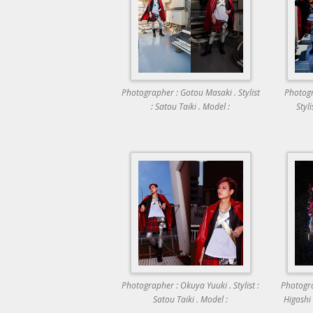
Photographer : Gotou Masaki . Stylist
Photogr
: Satou Taiki . Model :
Styli
Photographer : Okuya Yuuki . Stylist :
Photogra
Satou Taiki . Model :
Higashi