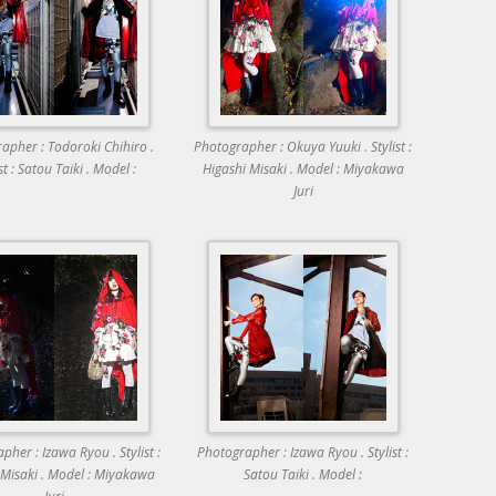
apher : Todoroki Chihiro .
Photographer : Okuya Yuuki . Stylist :
st : Satou Taiki . Model :
Higashi Misaki . Model : Miyakawa
Juri
pher : Izawa Ryou . Stylist :
Photographer : Izawa Ryou . Stylist :
 Misaki . Model : Miyakawa
Satou Taiki . Model :