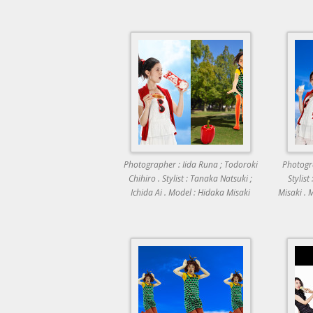
Photographer : Iida Runa ; Todoroki
Photogra
Chihiro . Stylist : Tanaka Natsuki ;
Stylist
Ichida Ai . Model : Hidaka Misaki
Misaki . 